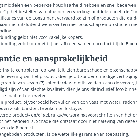
smiddelen een beperkte houdbaarheid hebben en snel bederven is
en. Op het bestellen van bloemen en voedingsmiddelen heeft de C
ificaties van de Consument vervaardigd zijn of producten die duide
aar niet uitsluitend wenskaarten met boodschap en producten met
inding.
tbinding geldt niet voor Zakelijke Kopers.
tbinding geldt ook niet bij het afhalen van een product bij de Bloem
rantie en aansprakelijkheid
evering te controleren op kwaliteit, zichtbare schade en eigenscha
j de levering van het product, dien je dit zonder onnodige vertragin
garantie van zeven (7) kalenderdagen mits voldaan aan de verzorg
 zijn of van slechte kwaliteit, dien je ons dit inclusief foto bin
 e-mail te laten weten.
n product, bijvoorbeeld het vullen van een vaas met water, raden 
den zoals barsten, breuken en lekkages.
leverde product- en/of gebruiks-/verzorgingsvoorschriften van het p
r het bedoeld is. Schade die ontstaat door niet naleving van deze 
g van de Bloemist.
angeboden producten, is de wettelijke garantie van toepassing.