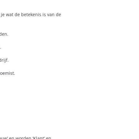
je wat de betekenis is van de
den.
.
rijf.
loemist.
ouw’ en worden ‘Klant’ en