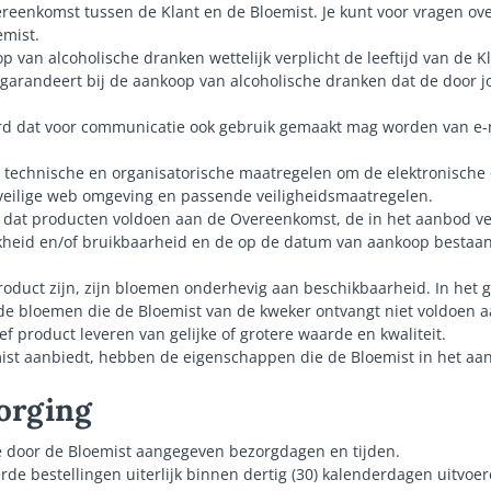
vereenkomst tussen de Klant en de Bloemist. Je kunt voor vragen o
mist.
op van alcoholische dranken wettelijk verplicht de leeftijd van de K
Jij garandeert bij de aankoop van alcoholische dranken dat de door 
rd dat voor communicatie ook gebruik gemaakt mag worden van e-m
e technische en organisatorische maatregelen om de elektronische 
 veilige web omgeving en passende veiligheidsmaatregelen.
in dat producten voldoen aan de Overeenkomst, de in het aanbod ve
jkheid en/of bruikbaarheid en de op de datum van aankoop bestaan
duct zijn, zijn bloemen onderhevig aan beschikbaarheid. In het 
de bloemen die de Bloemist van de kweker ontvangt niet voldoen a
ef product leveren van gelijke of grotere waarde en kwaliteit.
mist aanbiedt, hebben de eigenschappen die de Bloemist in het aa
zorging
de door de Bloemist aangegeven bezorgdagen en tijden.
rde bestellingen uiterlijk binnen dertig (30) kalenderdagen uitvoe