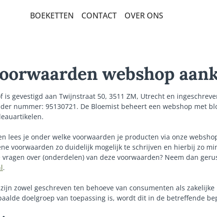
BOEKETTEN
CONTACT
OVER ONS
BEDANKT EN GEBOORTE
SEIZOENSBOEKETTEN
voorwaarden webshop aan
VERJAARDAG EN FELICITATIE
 is gevestigd aan Twijnstraat 50, 3511 ZM, Utrecht en ingeschreve
PLUK EN VELDBOEKETTEN
der nummer: 95130721. De Bloemist beheert een webshop met bl
eauartikelen.
LUXE-CADEAUBOEKETTEN
n lees je onder welke voorwaarden je producten via onze websho
BETERSCHAP EN STERKTE
e voorwaarden zo duidelijk mogelijk te schrijven en hierbij zo mi
ROUW EN CONDOLEANCE
e vragen over (onderdelen) van deze voorwaarden? Neem dan gerus
l
.
ROZEN
ijn zowel geschreven ten behoeve van consumenten als zakelijke
POPULAIRE BOEKETTEN
paalde doelgroep van toepassing is, wordt dit in de betreffende b