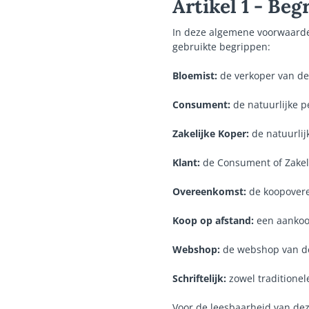
Artikel 1 - Beg
In deze algemene voorwaarden
gebruikte begrippen:
Bloemist:
de verkoper van de
Consument:
de natuurlijke p
Zakelijke Koper:
de natuurlij
Klant:
de Consument of Zakeli
Overeenkomst:
de koopovere
Koop op afstand:
een aankoo
Webshop:
de webshop van de
Schriftelijk:
zowel traditionel
Voor de leesbaarheid van deze