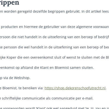
rippen
 worden geregeld dezelfde begrippen gebruikt. In dit artikel lees 
 producten en hiermee de gebruiker van deze algemene voorwaar
ersoon die niet handelt in de uitoefening van een beroep of bedrijf
ke persoon die wel handelt in de uitoefening van een beroep of bed
jke Koper die een overeenkomst sluit of wenst te sluiten met de B
enkomst op afstand die Klant en Bloemist samen sluiten.
p via de Webshop.
 Bloemist, te bereiken via:
https://shop.dekorenschoofutrecht.nl
.
e schriftelijke communicatie als communicatie per e-mail.
 voorwaarden wordt ‘Klant’ ook wel aangeduid met ‘je, jij, jou en j