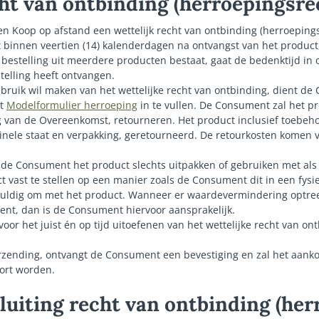
cht van ontbinding (herroepingsre
n Koop op afstand een wettelijk recht van ontbinding (herroepings
innen veertien (14) kalenderdagen na ontvangst van het product
bestelling uit meerdere producten bestaat, gaat de bedenktijd in
stelling heeft ontvangen.
uik wil maken van het wettelijke recht van ontbinding, dient de
et
Modelformulier herroeping
in te vullen. De Consument zal het pr
 van de Overeenkomst, retourneren. Het product inclusief toebeho
iginele staat en verpakking, geretourneerd. De retourkosten komen 
 de Consument het product slechts uitpakken of gebruiken met al
t vast te stellen op een manier zoals de Consument dit in een fysi
vuldig om met het product. Wanneer er waardevermindering optree
nt, dan is de Consument hiervoor aansprakelijk.
 voor het juist én op tijd uitoefenen van het wettelijke recht van ontb
urzending, ontvangt de Consument een bevestiging en zal het aank
ort worden.
tsluiting recht van ontbinding (he