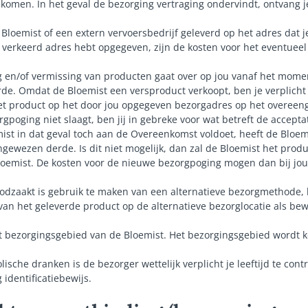
ekomen. In het geval de bezorging vertraging ondervindt, ontvang j
Bloemist of een extern vervoersbedrijf geleverd op het adres dat 
n verkeerd adres hebt opgegeven, zijn de kosten voor het eventuee
ng en/of vermissing van producten gaat over op jou vanaf het momen
e. Omdat de Bloemist een versproduct verkoopt, ben je verplicht 
et product op het door jou opgegeven bezorgadres op het overeen
gpoging niet slaagt, ben jij in gebreke voor wat betreft de accept
ist in dat geval toch aan de Overeenkomst voldoet, heeft de Bloemi
ngewezen derde. Is dit niet mogelijk, dan zal de Bloemist het prod
Bloemist. De kosten voor de nieuwe bezorgpoging mogen dan bij jou
dzaakt is gebruik te maken van een alternatieve bezorgmethode, k
van het geleverde product op de alternatieve bezorglocatie als bew
het bezorgingsgebied van de Bloemist. Het bezorgingsgebied wordt
lische dranken is de bezorger wettelijk verplicht je leeftijd te con
identificatiebewijs.