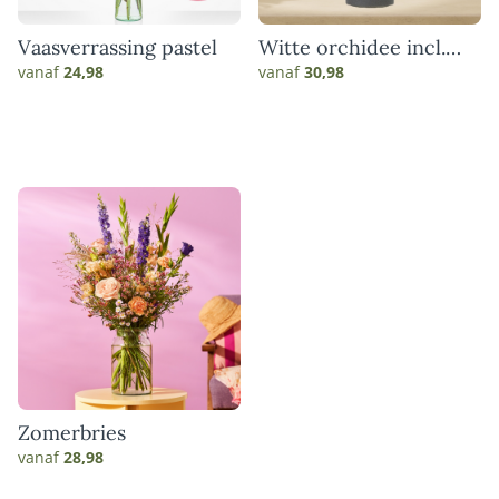
Vaasverrassing pastel
Witte orchidee incl.
pot
vanaf
24,98
vanaf
30,98
Zomerbries
vanaf
28,98