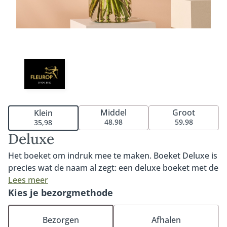
Middel
Groot
Klein
48,98
59,98
35,98
Deluxe
Het boeket om indruk mee te maken. Boeket Deluxe is
precies wat de naam al zegt: een deluxe boeket met de
mooiste bloemen van het seizoen. Rijkelijk, groot in al
Lees meer
haar charme en een ware blikvanger. Een boeket vol
Kies je bezorgmethode
energieke kleuren en ultraverse bloemen. Een
absolute aanrader. Tip: bestel onze heerlijke
Bezorgen
Afhalen