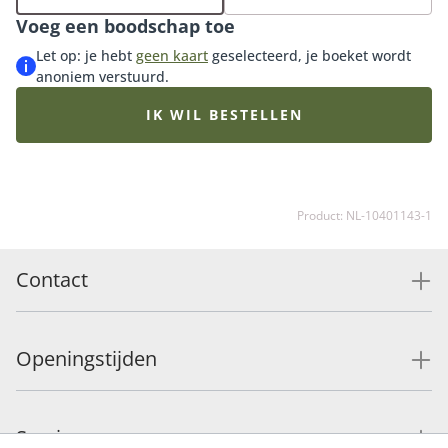
chocolade of bonbons of kies voor een bijpassende
Voeg een boodschap toe
vaas (de perfecte match met dit boeket).
Let op: je hebt
geen kaart
geselecteerd, je boeket wordt
anoniem verstuurd.
IK WIL BESTELLEN
Product: NL-10401143-1
Contact
Openingstijden
Service