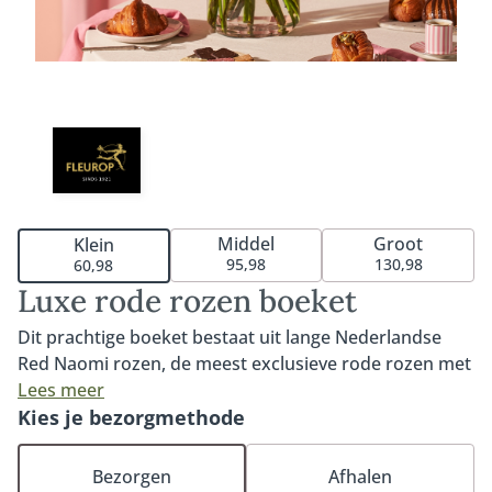
Middel
Groot
Klein
95,98
130,98
60,98
Luxe rode rozen boeket
Dit prachtige boeket bestaat uit lange Nederlandse
Red Naomi rozen, de meest exclusieve rode rozen met
een dieprode kleur, fluweelzachte blaadjes en een
Lees meer
grote knop met tot wel 80 bloemblaadjes. Dankzij hun
Kies je bezorgmethode
lange steel van tenminste 60cm en volle bloem zijn ze
dé favoriet voor een romantisch gebaar. Kies uit 17
Bezorgen
Afhalen